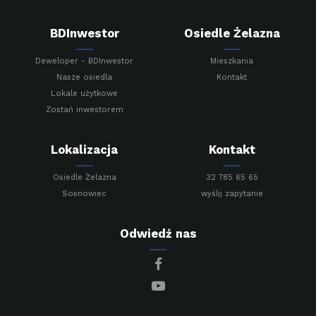
BDInwestor
Osiedle Żelazna
Deweloper - BDInwestor
Mieszkania
Nasze osiedla
Kontakt
Lokale użytkowe
Zostań inwestorem
Lokalizacja
Kontakt
Osiedle Żelazna
32 785 65 65
Sosnowiec
wyślij zapytanie
Odwiedź nas