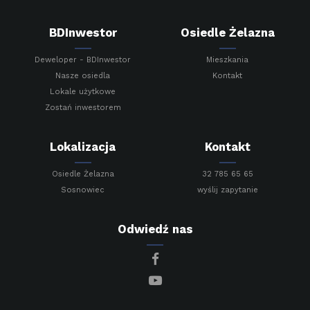
BDInwestor
Osiedle Żelazna
Deweloper - BDInwestor
Mieszkania
Nasze osiedla
Kontakt
Lokale użytkowe
Zostań inwestorem
Lokalizacja
Kontakt
Osiedle Żelazna
32 785 65 65
Sosnowiec
wyślij zapytanie
Odwiedź nas