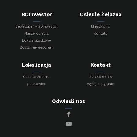
BDInwestor
Osiedle Żelazna
Deweloper - BDInwestor
Mieszkania
Nasze osiedla
Kontakt
Lokale użytkowe
Zostań inwestorem
Lokalizacja
Kontakt
Osiedle Żelazna
32 785 65 65
Sosnowiec
wyślij zapytanie
Odwiedź nas