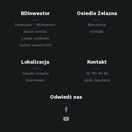
BDInwestor
Osiedle Żelazna
Deweloper - BDInwestor
Mieszkania
Nasze osiedla
Kontakt
Lokale użytkowe
Zostań inwestorem
Lokalizacja
Kontakt
Osiedle Żelazna
32 785 65 65
Sosnowiec
wyślij zapytanie
Odwiedź nas